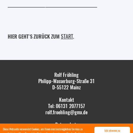
__________________________________________________
START
HIER GEHT'S ZURÜCK ZUM
.
Rolf Fröhling
Philipp-Wasserburg-Straße 31
D-55122
Mainz
Kontakt
Tel: 06131 2077157
rolf.froehling@gmx.de
Datenschutz
Diese Webseite verwendet Cookies, um Ihnen den bestmöglichen Service zu
Impressum
Ich stimme zu