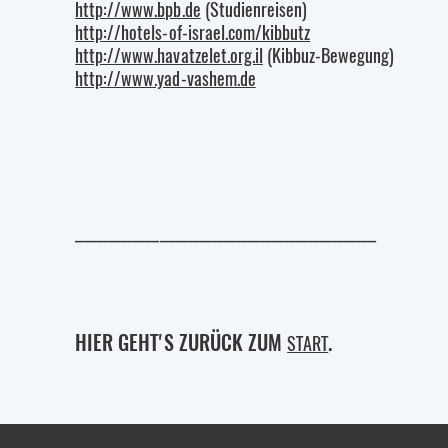
http://www.bpb.de
(Studienreisen)
http://hotels-of-israel.com/kibbutz
http://www.havatzelet.org.il
(Kibbuz-Bewegung)
http://www.yad-vashem.de
__________________________________________________
HIER GEHT'S ZURÜCK ZUM
.
START