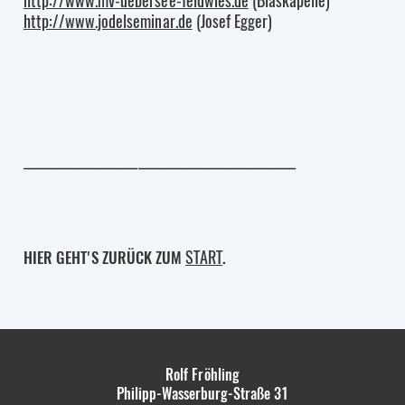
http://www.mv-uebersee-feldwies.de
(Blaskapelle)
http://www.jodelseminar.de
(Josef Egger)
__________________________________________________
START
HIER GEHT'S ZURÜCK ZUM
.
Rolf Fröhling
Philipp-Wasserburg-Straße 31