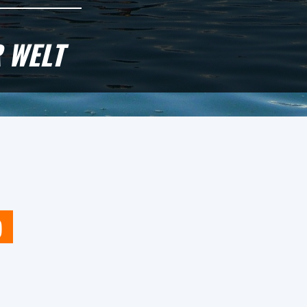
 WELT
)