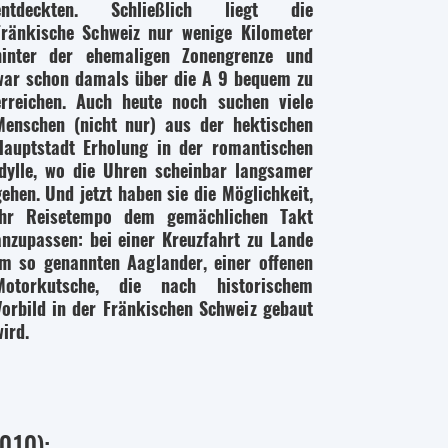
entdeckten. Schließlich liegt die
Fränkische Schweiz nur wenige Kilometer
hinter der ehemaligen Zonengrenze und
war schon damals über die A 9 bequem zu
erreichen. Auch heute noch suchen viele
Menschen (nicht nur) aus der hektischen
Hauptstadt Erholung in der romantischen
Idylle, wo die Uhren scheinbar langsamer
gehen. Und jetzt haben sie die Möglichkeit,
ihr Reisetempo dem gemächlichen Takt
anzupassen: bei einer Kreuzfahrt zu Lande
im so genannten Aaglander, einer offenen
Motorkutsche, die nach historischem
Vorbild in der Fränkischen Schweiz gebaut
ird.
010):