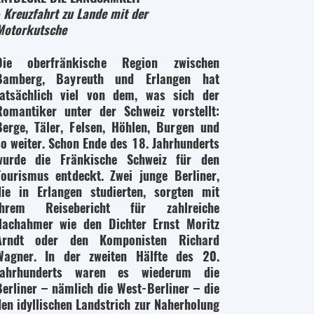
- Kreuzfahrt zu Lande mit der
Motorkutsche
Die oberfränkische Region zwischen
Bamberg, Bayreuth und Erlangen hat
tatsächlich viel von dem, was sich der
Romantiker unter der Schweiz vorstellt:
Berge, Täler, Felsen, Höhlen, Burgen und
so weiter. Schon Ende des 18. Jahrhunderts
wurde die Fränkische Schweiz für den
Tourismus entdeckt. Zwei junge Berliner,
die in Erlangen studierten, sorgten mit
ihrem Reisebericht für zahlreiche
Nachahmer wie den Dichter Ernst Moritz
Arndt oder den Komponisten Richard
Wagner. In der zweiten Hälfte des 20.
Jahrhunderts waren es wiederum die
Berliner – nämlich die West-Berliner – die
den idyllischen Landstrich zur Naherholung