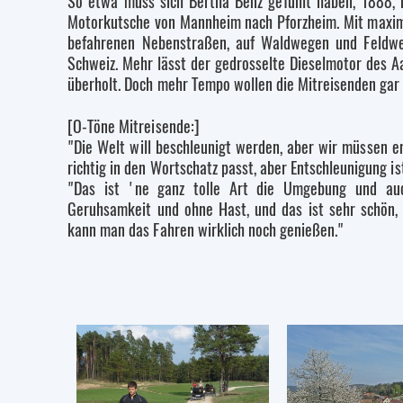
So etwa muss sich Bertha Benz gefühlt haben, 1888, b
Motorkutsche von Mannheim nach Pforzheim. Mit maxima
befahrenen Nebenstraßen, auf Waldwegen und Feldweg
Schweiz. Mehr lässt der gedrosselte Dieselmotor des A
überholt. Doch mehr Tempo wollen die Mitreisenden gar 
[O-Töne Mitreisende:]
"Die Welt will beschleunigt werden, aber wir müssen e
richtig in den Wortschatz passt, aber Entschleunigung i
"Das ist 'ne ganz tolle Art die Umgebung und auch
Geruhsamkeit und ohne Hast, und das ist sehr schön, w
kann man das Fahren wirklich noch genießen."